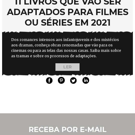
11 LIVROS QUE VÃO SER
ADAPTADOS PARA FILMES
OU SÉRIES EM 2021
Dos romances intensos aos infantojuvenis e dos mistérios
aos dramas, conheça obras renomadas que vão para os
cinemas ou para as telas das nossas casas. Saiba mais sobre
as tramas e sobre os processos de adaptações.
LER
RECEBA POR E-MAIL