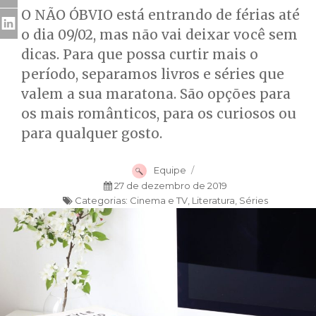
O NÃO ÓBVIO está entrando de férias até
o dia 09/02, mas não vai deixar você sem
dicas. Para que possa curtir mais o
período, separamos livros e séries que
valem a sua maratona. São opções para
os mais românticos, para os curiosos ou
para qualquer gosto.
Autor
Equipe
Publicado
27 de dezembro de 2019
Categorias:
em
Categorias
Cinema e TV
,
Literatura
,
Séries