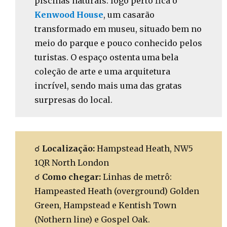
piscinas naturais: logo perto fica o
Kenwood House
, um casarão
transformado em museu, situado bem no
meio do parque e pouco conhecido pelos
turistas. O espaço ostenta uma bela
coleção de arte e uma arquitetura
incrível, sendo mais uma das gratas
surpresas do local.
☌
Localização:
Hampstead Heath, NW5
1QR North London
☌
Como chegar:
Linhas de metrô:
Hampeasted Heath (overground) Golden
Green, Hampstead e Kentish Town
(Nothern line) e Gospel Oak.