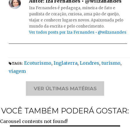
Autor:
Iza Fernandes • @wilzanandes
Iza Fernandes é pedagoga, mineira de fato e
paulista de coração, curiosa, ama pão de queijo,
viajar e conhecer lugares novos. Apaixonada pelo
mundo da escrita e pelo conhecimento.
Ver todos posts por Iza Fernandes • @wilzanandes
Tags
Ecoturismo
,
Inglaterra
,
Londres
,
turismo
,
TAGS:
viagem
VER ÚLTIMAS MATÉRIAS
VOCÊ TAMBÉM PODERÁ GOSTAR:
Carousel contents not found!