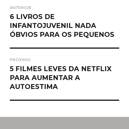
Navegação
ANTERIOR
de
6 LIVROS DE
Post
INFANTOJUVENIL NADA
anterior:
Post
ÓBVIOS PARA OS PEQUENOS
PRÓXIMO
5 FILMES LEVES DA NETFLIX
Próximo
PARA AUMENTAR A
post:
AUTOESTIMA