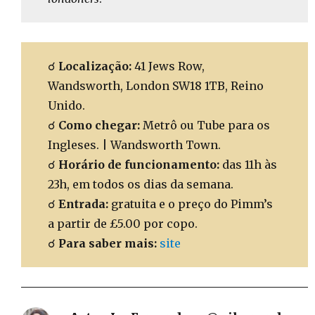
☌
Localização:
41 Jews Row,
Wandsworth, London SW18 1TB, Reino
Unido.
☌
Como chegar:
Metrô ou Tube para os
Ingleses. | Wandsworth Town.
☌
Horário de funcionamento:
das 11h às
23h, em todos os dias da semana.
☌
Entrada:
gratuita e o preço do Pimm’s
a partir de £5.00 por copo.
☌
Para saber mais:
site