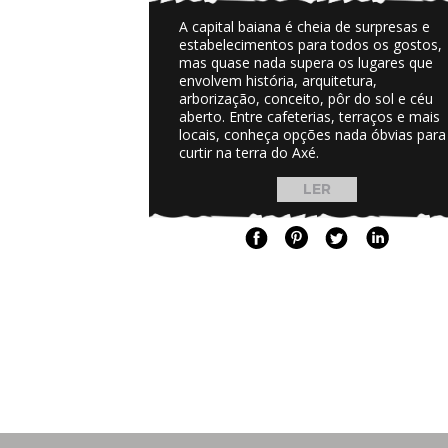
A capital baiana é cheia de surpresas e
estabelecimentos para todos os gostos,
mas quase nada supera os lugares que
envolvem história, arquitetura,
arborização, conceito, pôr do sol e céu
aberto. Entre cafeterias, terraços e mais
locais, conheça opções nada óbvias para
curtir na terra do Axé.
LER