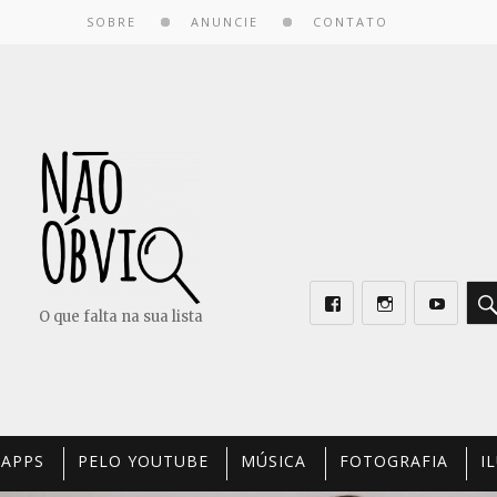
SOBRE
ANUNCIE
CONTATO
O que falta na sua lista
Facebook
Instagram
Youtube
 APPS
PELO YOUTUBE
MÚSICA
FOTOGRAFIA
I