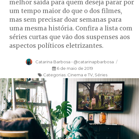
melhor saída para quem deseja parar por
um tempo maior do que o dos filmes,
mas sem precisar doar semanas para
uma mesma história. Confira a lista com
séries curtas que vão dos suspenses aos
aspectos políticos eletrizantes.
Autor
Catarina Barbosa • @catarinapbarbosa
Publicado
6 de maio de 2019
Categorias:
em
Categorias
Cinema e TV
,
Séries