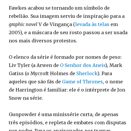
Fawkes acabou se tornando um símbolo de
rebelião. Sua imagem serviu de inspiração para a
graphic novel
V de Vingança (
levada às telas
em
2005), e a máscara de seu rosto passou a ser usada
nos mais diversos protestos.
O elenco da série é formado por nomes de peso:
Liv Tyler (a Arwen de
O Senhor dos Aneis
), Mark
Gatiss (o Mycroft Holmes de
Sherlock
). Para
aqueles que são fãs de
Game of Thrones
, o nome
de Harrington é familiar: ele é o intérprete de Jon
Snow na série.
Gunpowder é uma minissérie curta, de apenas
três episódios, e repleta de embates com disputas
por poder. Para os apaixonados por tramas