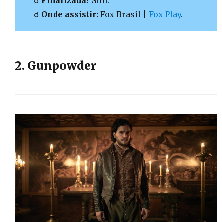
☌
Finalizada?
Sim.
☌
Onde assistir:
Fox Brasil |
Fox Play
.
2. Gunpowder