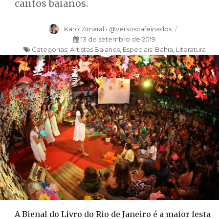
cantos baianos.
Autor
Karol Amaral • @versoscafeinados
Publicado
13 de setembro de 2019
Categorias:
Categorias
Artistas Baianos
em
,
Especiais: Bahia
,
Literatura
A Bienal do Livro do Rio de Janeiro é a maior festa