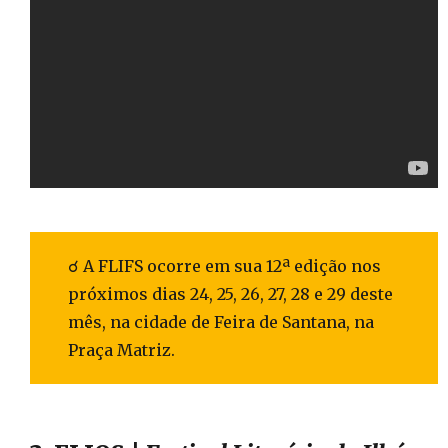
☌ A FLIFS ocorre em sua 12ª edição nos
próximos dias 24, 25, 26, 27, 28 e 29 deste
mês, na cidade de Feira de Santana, na
Praça Matriz.