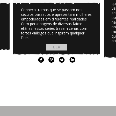
qu
ve
Conheça tramas que se passam nos
se
séculos passados e apresentam mulheres
.
po
empoderadas em diferentes realidades.
na
Com personagens de diversas faixas
no
etárias, essas séries trazem cenas com
s
me
fortes diálogos que inspiram qualquer
qu
líder.
at
LER