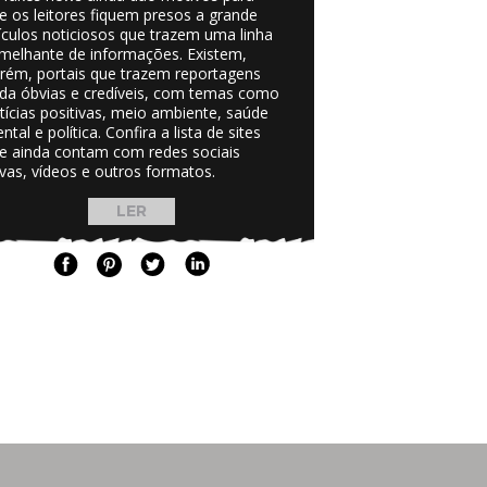
e os leitores fiquem presos a grande
ículos noticiosos que trazem uma linha
melhante de informações. Existem,
rém, portais que trazem reportagens
da óbvias e credíveis, com temas como
tícias positivas, meio ambiente, saúde
ntal e política. Confira a lista de sites
e ainda contam com redes sociais
ivas, vídeos e outros formatos.
LER