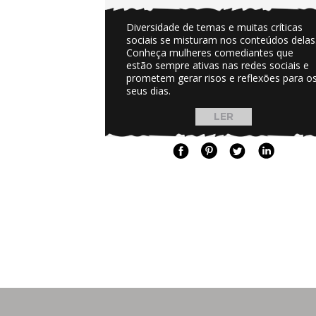
Diversidade de temas e muitas críticas
sociais se misturam nos conteúdos delas
Conheça mulheres comediantes que
estão sempre ativas nas redes sociais e
prometem gerar risos e reflexões para o
seus dias.
LER