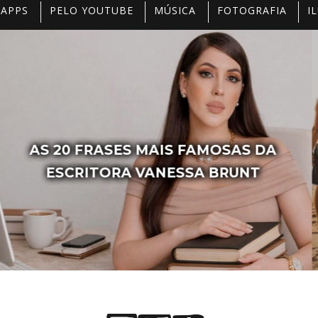
 APPS
PELO YOUTUBE
MÚSICA
FOTOGRAFIA
I
4 LUGARES PARA CURTIR O AR
LIVRE PELA BAHIA