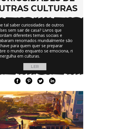
UTRAS CULTURAS
e tal saber curiosidades de outros
íses sem sair de casa? Livros que
ordam diferentes temas sociais e
abaram renomados mundialmente são
chave para quem quer se preparar
bre o mundo enquanto se emociona, ri
mergulha em culturas.
LER