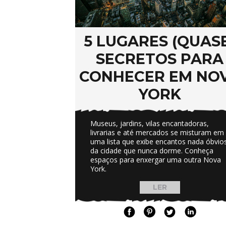
5 LUGARES (QUAS
SECRETOS PARA
CONHECER EM NO
YORK
Museus, jardins, vilas encantadoras,
livrarias e até mercados se misturam em
uma lista que exibe encantos nada óbvio
da cidade que nunca dorme. Conheça
espaços para enxergar uma outra Nova
York.
LER