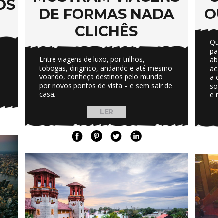
OS
DE FORMAS NADA
O
CLICHÊS
Qu
pa
Entre viagens de luxo, por trilhos,
ab
tobogãs, dirigindo, andando e até mesmo
ac
voando, conheça destinos pelo mundo
a 
por novos pontos de vista – e sem sair de
so
casa.
e 
LER