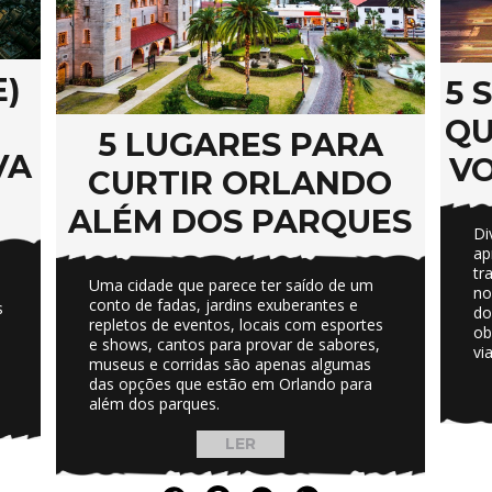
E)
5 
QU
5 LUGARES PARA
VA
VO
CURTIR ORLANDO
ALÉM DOS PARQUES
Di
ap
tr
Uma cidade que parece ter saído de um
no
conto de fadas, jardins exuberantes e
s
do
repletos de eventos, locais com esportes
ob
e shows, cantos para provar de sabores,
vi
museus e corridas são apenas algumas
das opções que estão em Orlando para
além dos parques.
LER