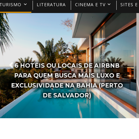
TURISMO
LITERATURA
CINEMA E TV
SITES E
AS 20 FRASES MAIS FAMOSAS DA
ESCRITORA VANESSA BRUNT