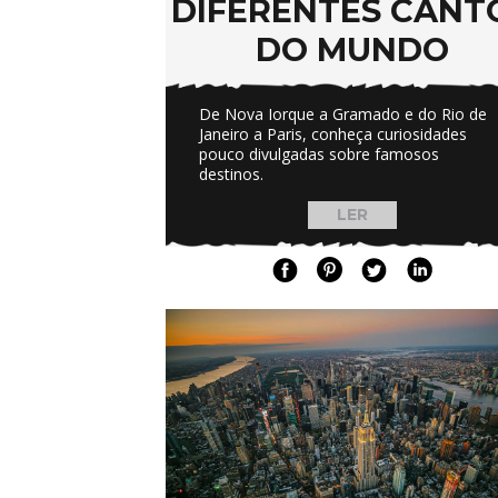
DIFERENTES CANT
DO MUNDO
De Nova Iorque a Gramado e do Rio de
Janeiro a Paris, conheça curiosidades
pouco divulgadas sobre famosos
destinos.
LER