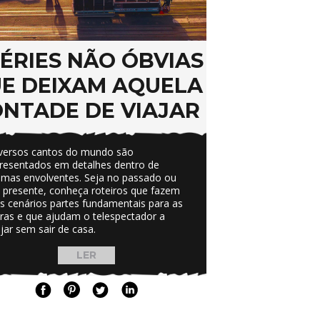
SÉRIES NÃO ÓBVIAS
E DEIXAM AQUELA
NTADE DE VIAJAR
versos cantos do mundo são
resentados em detalhes dentro de
amas envolventes. Seja no passado ou
 presente, conheça roteiros que fazem
s cenários partes fundamentais para as
ras e que ajudam o telespectador a
ajar sem sair de casa.
LER